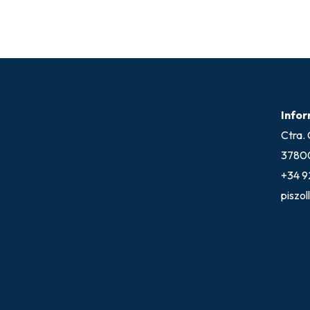
Infor
Ctra. 
37800
+34 9
piszo