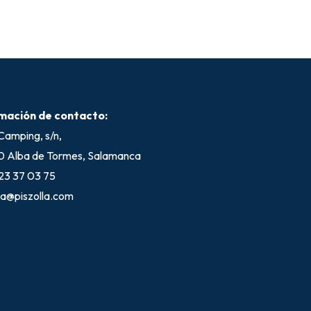
mación de contacto:
Camping, s/n,
 Alba de Tormes, Salamanca
23 37 03 75
lla@piszolla.com