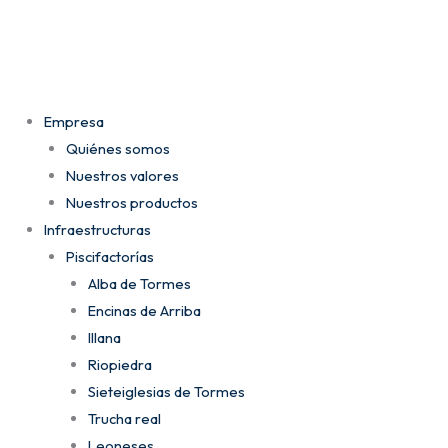
Ir
al
contenido
Empresa
Quiénes somos
Nuestros valores
Nuestros productos
Infraestructuras
Piscifactorías
Alba de Tormes
Encinas de Arriba
Illana
Riopiedra
Sieteiglesias de Tormes
Trucha real
Leoneses