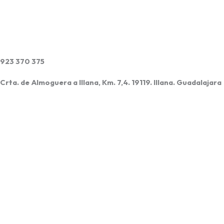
923 370 375
Crta. de Almoguera a Illana, Km. 7,4. 19119. Illana. Guadalajara