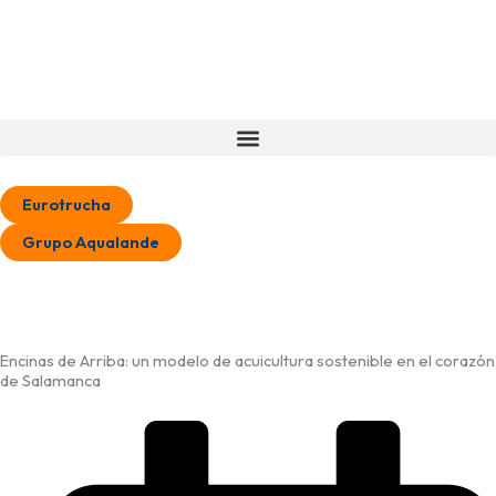
Ir
al
contenido
Eurotrucha
Grupo Aqualande
Encinas de Arriba: un modelo de acuicultura sostenible en el corazón
de Salamanca