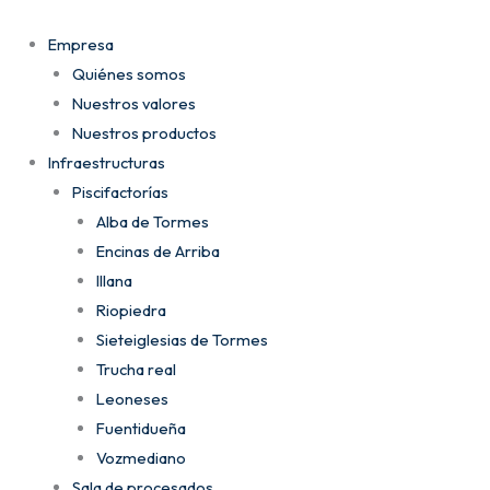
Ir
al
Empresa
contenido
Quiénes somos
Nuestros valores
Nuestros productos
Infraestructuras
Piscifactorías
Alba de Tormes
Encinas de Arriba
Illana
Riopiedra
Sieteiglesias de Tormes
Trucha real
Leoneses
Fuentidueña
Vozmediano
Sala de procesados