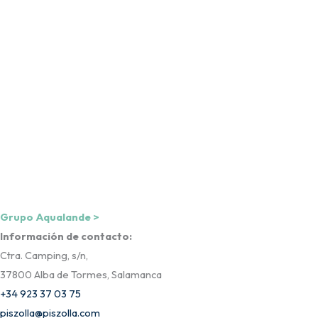
Una empresa de
Grupo Aqualande >
Información de contacto:
Ctra. Camping, s/n,
37800 Alba de Tormes, Salamanca
+34 923 37 03 75
piszolla@piszolla.com